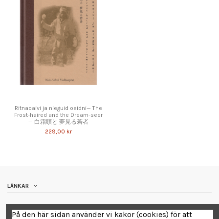
Ritnaoaivi ja nieguid oaidni— The
Frost-haired and the Dream-seer
— 白霜頭と 夢見る若者
229,00 kr
LÄNKAR
Contact us
På den här sidan använder vi kakor (cookies) för att