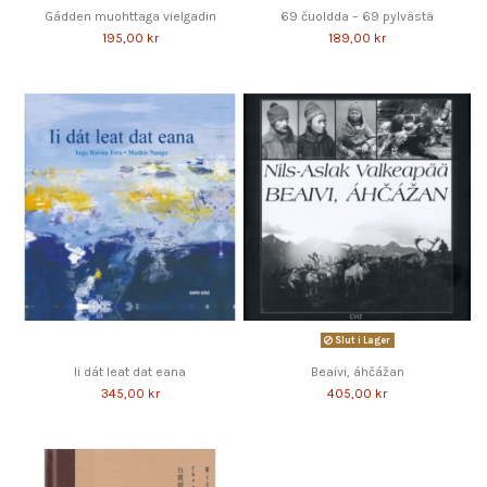
Gádden muohttaga vielgadin
69 čuoldda – 69 pylvästä
195,00 kr
189,00 kr
Slut i Lager
Ii dát leat dat eana
Beaivi, áhčážan
345,00 kr
405,00 kr