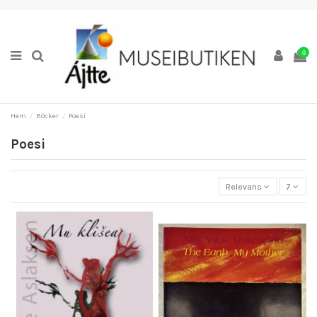
0
Hem
Böcker
Poesi
Poesi
Relevans
7