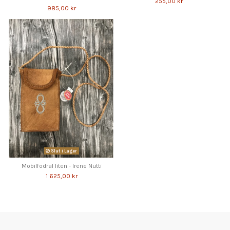
255,00 kr
985,00 kr
Slut i Lager
Mobilfodral liten - Irene Nutti
1 625,00 kr