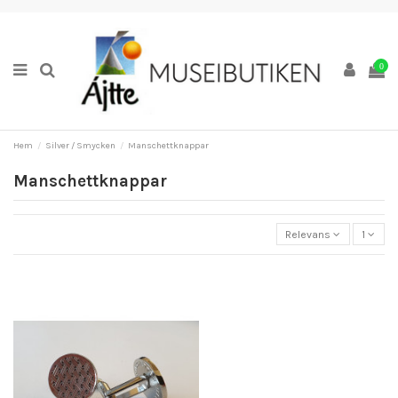
0
Hem
Silver / Smycken
Manschettknappar
Manschettknappar
Relevans
1