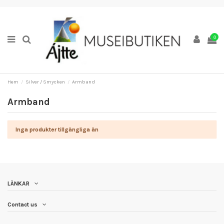
0
Hem
Silver / Smycken
Armband
Armband
Inga produkter tillgängliga än
LÄNKAR
Contact us