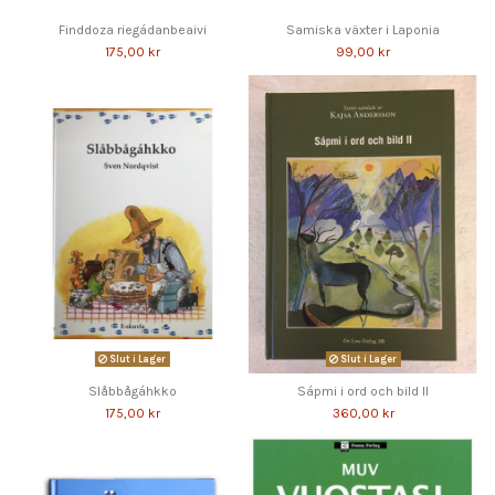
Finddoza riegádanbeaivi
Samiska växter i Laponia
175,00 kr
99,00 kr
Slut i Lager
Slut i Lager
Slåbbågáhkko
Sápmi i ord och bild II
175,00 kr
360,00 kr