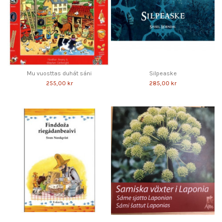
Mu vuosttas duhát sáni
Silpeaske
255,00 kr
285,00 kr