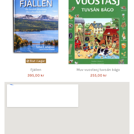
Slut i Lager
Fjällen
Muv vuostasj tuvsán bágo
395,00 kr
255,00 kr