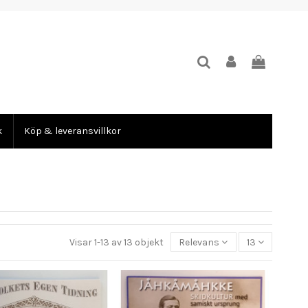
k
Köp & leveransvillkor
Visar 1-13 av 13 objekt
Relevans
13