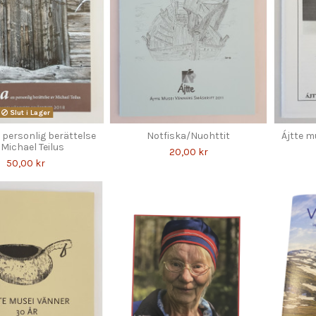
Slut i Lager
n personlig berättelse
Notfiska/Nuohttit
Ájtte m
 Michael Teilus
20,00 kr
50,00 kr