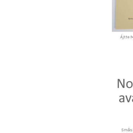
Ájtte 
Småsk