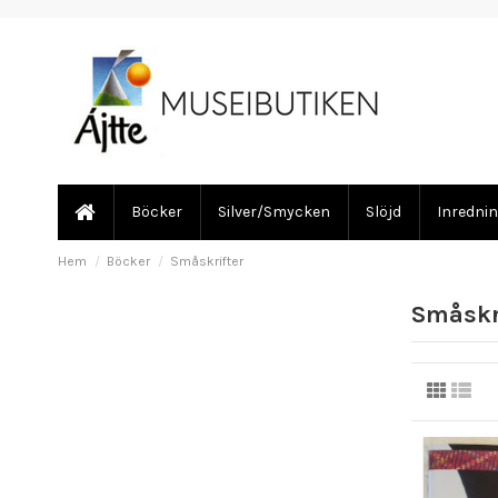
Böcker
Silver/Smycken
Slöjd
Inredni
Hem
Böcker
Småskrifter
Småskr