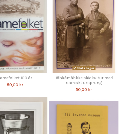
Slut i Lager
amefolket 100 år
Jåhkåmåhkke skidkultur med
samiskt ursprung
50,00 kr
50,00 kr