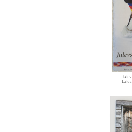
Jule
Lule