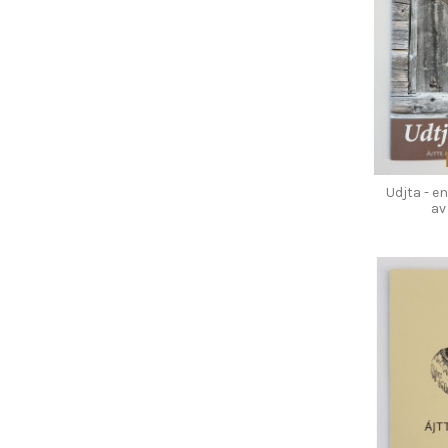
Udjta - e
av