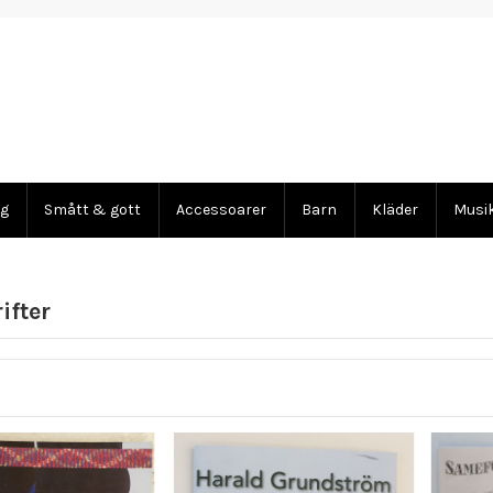
ng
Smått & gott
Accessoarer
Barn
Kläder
Musi
ifter