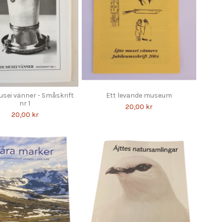
usei vänner - Småskrift
Ett levande museum
nr 1
20,00 kr
20,00 kr