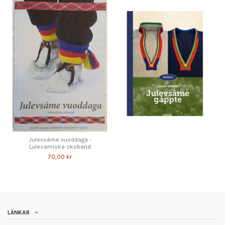
Julevsáme vuoddaga -
Lulesamiska skoband
70,00 kr
LÄNKAR