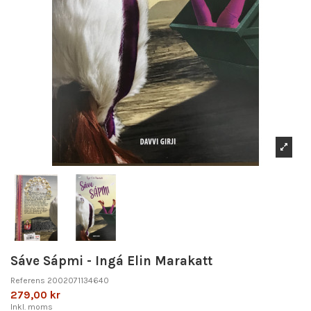
Sáve Sápmi - Ingá Elin Marakatt
Referens
2002071134640
279,00 kr
Inkl. moms