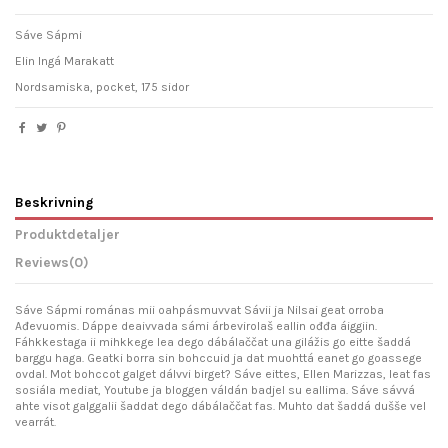
Sáve Sápmi
Elin Ingá Marakatt
Nordsamiska, pocket, 175 sidor
Beskrivning
Produktdetaljer
Reviews
(0)
Sáve Sápmi románas mii oahpásmuvvat Sávii ja Nilsai geat orroba
Ađevuomis. Dáppe deaivvada sámi árbevirolaš eallin ođđa áiggiin.
Fáhkkestaga ii mihkkege lea dego dábálaččat una gilážis go eitte šaddá
barggu haga. Geatki borra sin bohccuid ja dat muohttá eanet go goassege
ovdal. Mot bohccot galget dálvvi birget? Sáve eittes, Ellen Marizzas, leat fas
sosiála mediat, Youtube ja bloggen váldán badjel su eallima. Sáve sávvá
ahte visot galggalii šaddat dego dábálaččat fas. Muhto dat šaddá dušše vel
vearrát.