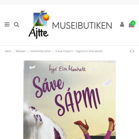
0
Hem
Böcker
Skönlitteratur
Sáve Sápmi - Ingá Elin Marakatt