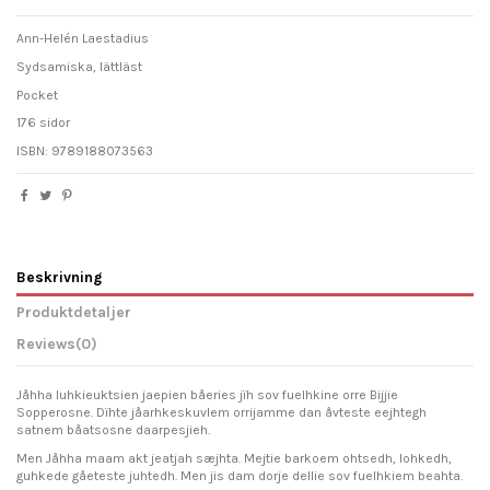
Ann-Helén Laestadius
Sydsamiska, lättläst
Pocket
176 sidor
ISBN: 9789188073563
Beskrivning
Produktdetaljer
Reviews
(0)
Jåhha luhkieuktsien jaepien båeries jïh sov fuelhkine orre Bijjie
Sopperosne. Dïhte jåarhkeskuvlem orrijamme dan åvteste eejhtegh
satnem båatsosne daarpesjieh.
Men Jåhha maam akt jeatjah sæjhta. Mejtie barkoem ohtsedh, lohkedh,
guhkede gåeteste juhtedh. Men jis dam dorje dellie sov fuelhkiem beahta.