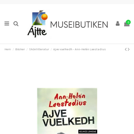
0
Hem
Böcker
Skönlitteratur
Ajve vuelkedh - Ann-Helén Laestadius