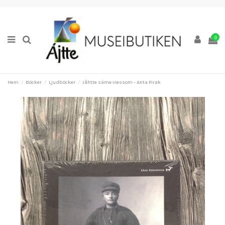
0
Hem
Böcker
Ljudböcker
Jåhtte sáme viessom - Anta Pirak