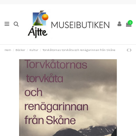
0
Hem
Böcker
Kultur
Torvkåtornas torvkåta och renägarinnan från Skåne