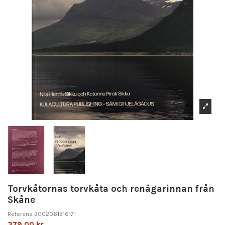
Torvkåtornas torvkåta och renägarinnan från
Skåne
Referens
2002061316171
379,00 kr