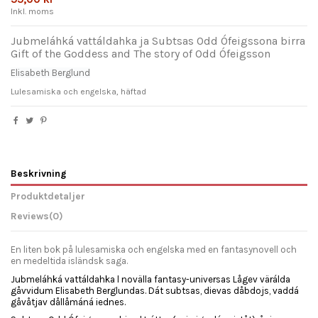
Inkl. moms
Jubmeláhká vattáldahka ja Subtsas Odd Ófeigssona birra
Gift of the Goddess and The story of Odd Ófeigsson
Elisabeth Berglund
Lulesamiska och engelska, häftad
Beskrivning
Produktdetaljer
Reviews
(0)
En liten bok på lulesamiska och engelska med en fantasynovell och
en medeltida isländsk saga.
Jubmeláhká vattáldahka l novälla fantasy-universas Lågev värálda
gåvvidum Elisabeth Berglundas. Dát subtsas, dievas dåbdojs, vaddá
gåvåtjav dållåmáná iednes.