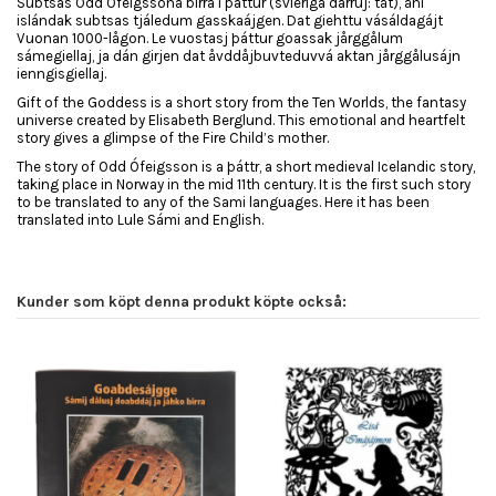
Subtsas Odd Ófeigssona birra l þáttur (svieriga dárruj: tåt), åni
islándak subtsas tjáledum gasskaájgen. Dat giehttu vásáldagájt
Vuonan 1000-lågon. Le vuostasj þáttur goassak jårggålum
sámegiellaj, ja dán girjen dat åvddåjbuvteduvvá aktan jårggålusájn
ienngisgiellaj.
Gift of the Goddess is a short story from the Ten Worlds, the fantasy
universe created by Elisabeth Berglund. This emotional and heartfelt
story gives a glimpse of the Fire Child’s mother.
The story of Odd Ófeigsson is a þáttr, a short medieval Icelandic story,
taking place in Norway in the mid 11th century. It is the first such story
to be translated to any of the Sami languages. Here it has been
translated into Lule Sámi and English.
Kunder som köpt denna produkt köpte också: