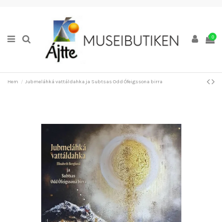
0
Hem
Jubmeláhká vattáldahka ja Subtsas Odd Ófeigssona birra