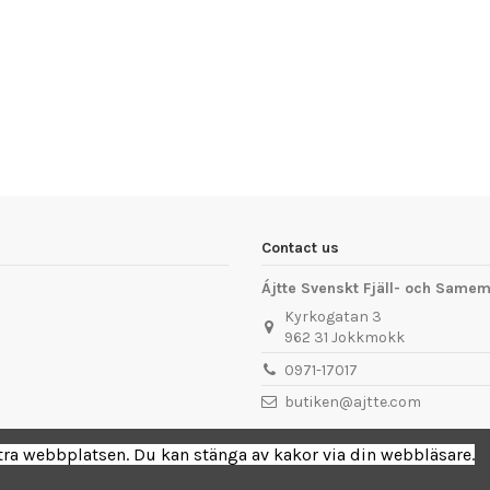
Contact us
Ájtte Svenskt Fjäll- och Sam
Kyrkogatan 3
962 31 Jokkmokk
0971-17017
butiken@ajtte.com
ttra webbplatsen. Du kan stänga av kakor via din webbläsare.