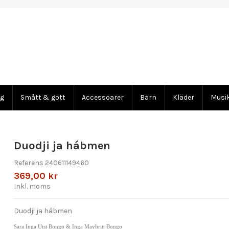
ng
Smått & gott
Accessoarer
Barn
Kläder
Musi
Duodji ja hábmen
Referens
240611149460
369,00 kr
Inkl. moms
Duodji ja hábmen
Sara Inga Utsi Bongo & Inga Maybritt Bongo