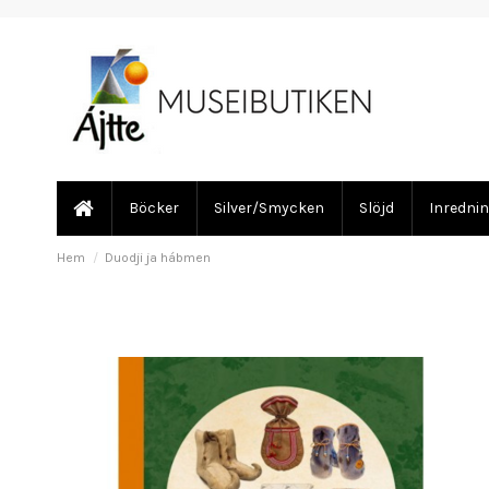
Böcker
Silver/Smycken
Slöjd
Inredni
Hem
Duodji ja hábmen