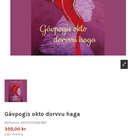
Gávpogis okto dorvvu haga
Referens
2405311244189
355,00 kr
Inkl. moms