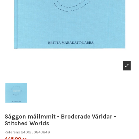
Sággon máilmmit - Broderade Världar -
Stitched Worlds
Referens
2401250843846
445,00 kr