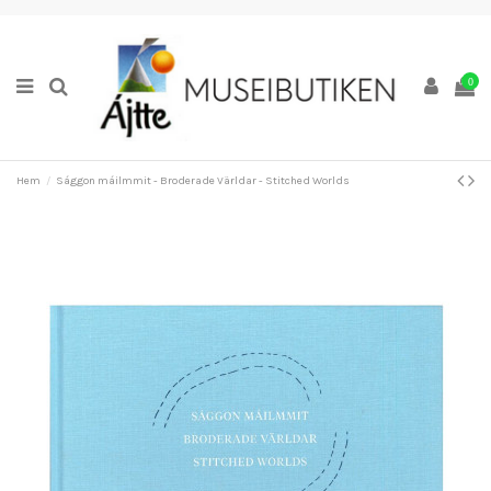
0
Hem
Sággon máilmmit - Broderade Världar - Stitched Worlds