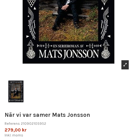
När vi var samer Mats Jonsson
Referens
210902105952
279,00 kr
Inkl. moms