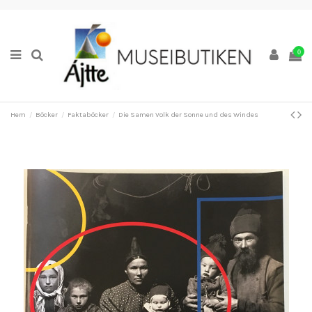
0
Hem
Böcker
Faktaböcker
Die Samen Volk der Sonne und des Windes