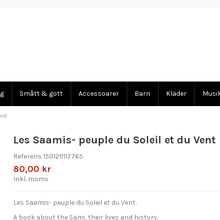
ng
Smått & gott
Accessoarer
Barn
Kläder
Musi
ent
Les Saamis- peuple du Soleil et du Vent
Referens
1501211117765
80,00 kr
Inkl. moms
Les Saamis- peuple du Soleil et du Vent.
A book about the Sami, their lives and history.