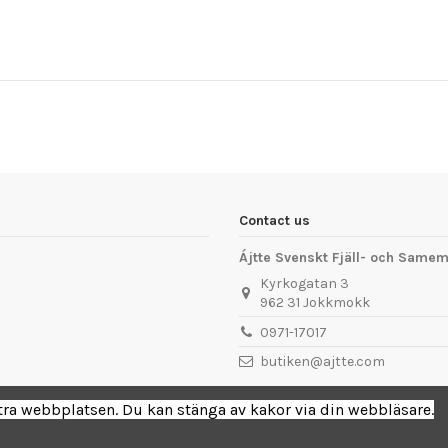
Contact us
Ájtte Svenskt Fjäll- och Sam
Kyrkogatan 3
962 31 Jokkmokk
0971-17017
butiken@ajtte.com
ttra webbplatsen. Du kan stänga av kakor via din webbläsare.