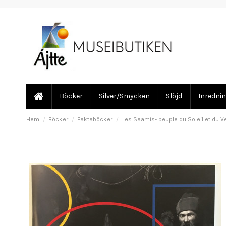
Böcker
Silver/Smycken
Slöjd
Inredni
Hem
Böcker
Faktaböcker
Les Saamis- peuple du Soleil et du V