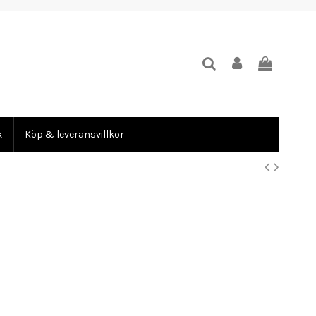
k
Köp & leveransvillkor