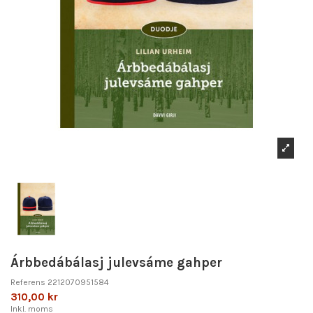
Árbbedábálasj julevsáme gahper
Referens
2212070951584
310,00 kr
Inkl. moms