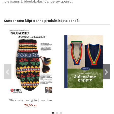
julevsámij árbbedábálásj gahperav goarrot.
Kunder som köpt denna produkt köpte också:
Stickbeskrivning Porjusvanten
70,00 kr