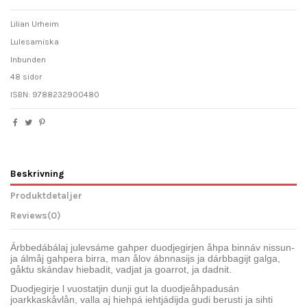
Lilian Urheim
Lulesamiska
Inbunden
48 sidor
ISBN: 9788232900480
Beskrivning
Produktdetaljer
Reviews
(0)
Árbbedábálaj julevsáme gahper duodjegirjen åhpa binnáv nissun-
ja álmåj gahpera birra, man ålov ábnnasijs ja dárbbagijt galga,
gåktu skándav hiebadit, vadjat ja goarrot, ja dadnit.
Duodjegirje l vuostatjin dunji gut la duodjeåhpadusán
joarkkaskåvlån, valla aj hiehpá iehtjádijda gudi berusti ja sihti