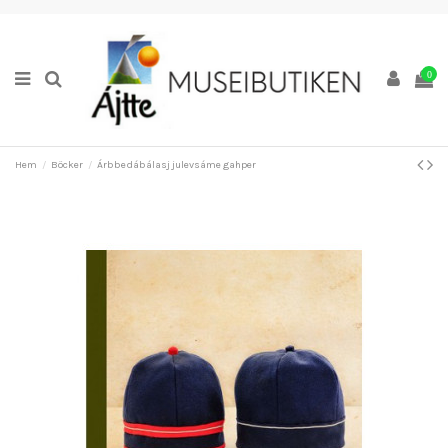
0
Hem
Böcker
Árbbedábálasj julevsáme gahper