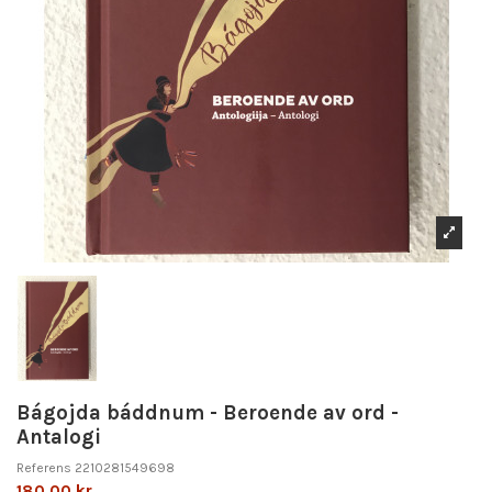
Bágojda báddnum - Beroende av ord -
Antalogi
Referens
2210281549698
180,00 kr