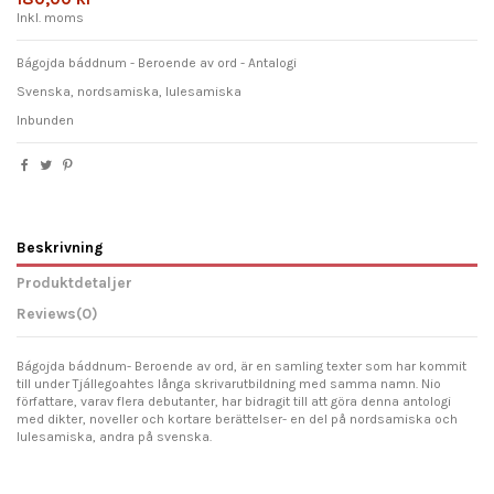
Inkl. moms
Bágojda báddnum - Beroende av ord - Antalogi
Svenska, nordsamiska, lulesamiska
Inbunden
Beskrivning
Produktdetaljer
Reviews
(0)
Bágojda báddnum- Beroende av ord, är en samling texter som har kommit
till under Tjállegoahtes långa skrivarutbildning med samma namn. Nio
författare, varav flera debutanter, har bidragit till att göra denna antologi
med dikter, noveller och kortare berättelser- en del på nordsamiska och
lulesamiska, andra på svenska.