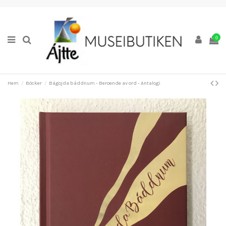
0
Hem
Böcker
Bágojda báddnum - Beroende av ord - Antalogi