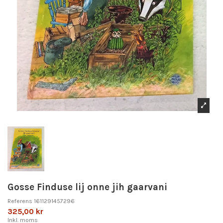
Gosse Finduse lij onne jih gaarvani
Referens
1611291457296
325,00 kr
Inkl. moms